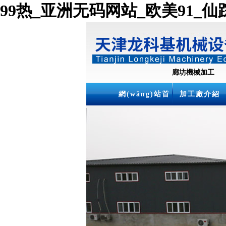
99热_亚洲无码网站_欧美91_仙踪林
廊坊機械加工
網(wǎng)站首
加工廠介紹
頁