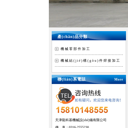
產(chǎn)品分類
機械零部件加工
機械結(jié)構(gòu)件焊接加工
聯(lián)系電話
More
天津龍科基機械設(shè)備有限公司
傳 真：0316-2555230