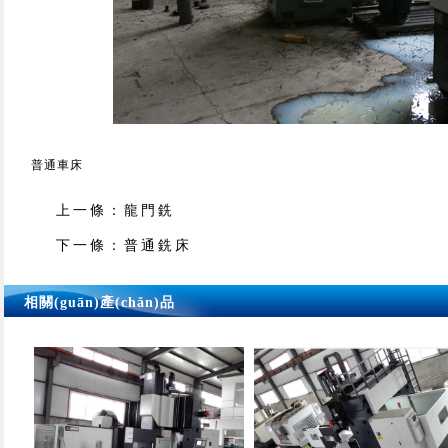
普通車床
上一條：
龍門銑
下一條：
普通銑床
相關(guān)產(chǎn)品