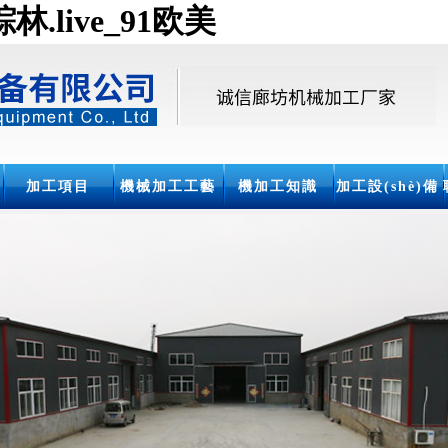
.live_91欧美
加工項目
機械加工工藝
機加工知識
加工設(shè)備