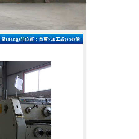
當(dāng)前位置：
首頁
>
加工設(shè)備