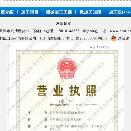
工廠介紹
丨
加工項目
丨
機械加工工藝
丨
機加工知識
丨
加工設(shè
友情鏈接：
市武清區(qū) 孫經(jīng)理：15810148555 網(wǎng) 址：www.pearlcarp
機械設(shè)備有限公司 ICP備案編號：
津ICP備2023003670號-1
津公網(w