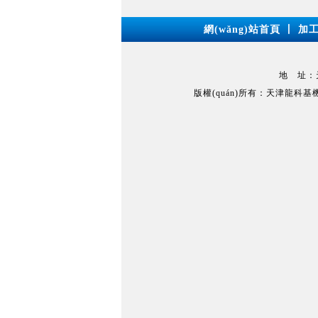
網(wǎng)站首頁
丨
加
地 址：天津
版權(quán)所有：天津龍科基