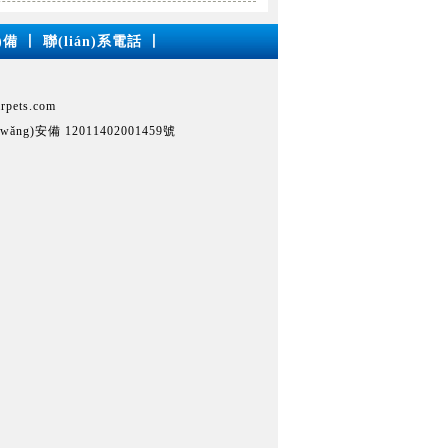
)備
丨
聯(lián)系電話
丨
ets.com
ǎng)安備 12011402001459號