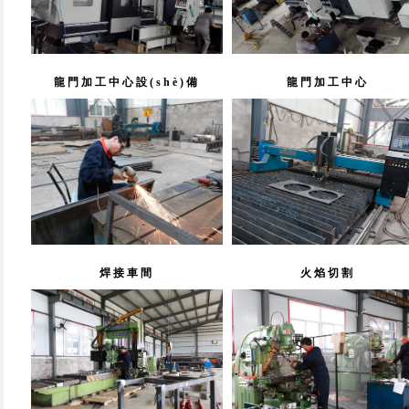
龍門加工中心設(shè)備
龍門加工中心
焊接車間
火焰切割