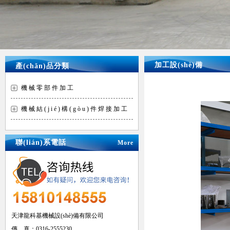
加工設(shè)備
產(chǎn)品分類
機械零部件加工
機械結(jié)構(gòu)件焊接加工
聯(lián)系電話
More
天津龍科基機械設(shè)備有限公司
傳 真：0316-2555230