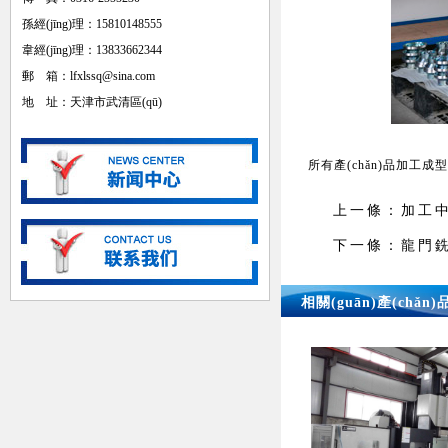
孫經(jīng)理：15810148555
韋經(jīng)理：13833662344
郵 箱：lfxlssq@sina.com
地 址：天津市武清區(qū)
所有產(chǎn)品加工
上一條：
加工
下一條：
龍門
相關(guān)產(chǎn)