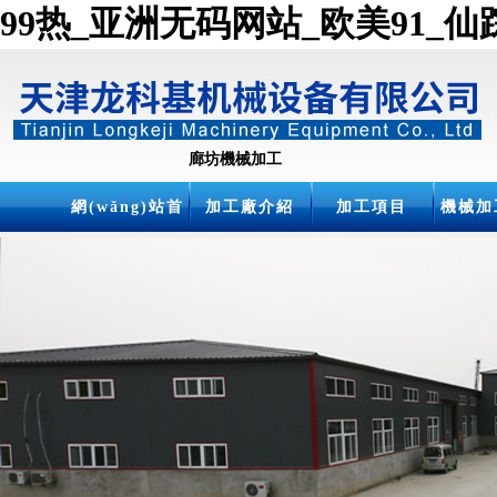
99热_亚洲无码网站_欧美91_仙踪林
廊坊機械加工
網(wǎng)站首
加工廠介紹
加工項目
機械加
頁