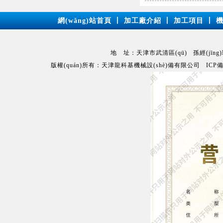
網(wǎng)站首頁
丨
加工廠介紹
丨
加工項目
丨
地 址：天津市武清區(qū) 孫經(jīng)理：15
版權(quán)所有：天津龍科基機械設(shè)備有限公司 IC