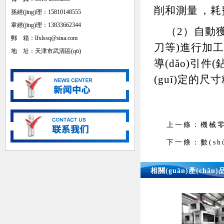
削和測量，耗
孫經(jīng)理：15810148555
韋經(jīng)理：13833662344
（2）自動獲得
郵 箱：lfxlssq@sina.com
刀等)進行加工
地 址：天津市武清區(qū)
導(dǎo)引件
(guī)定的
上一條：
機械
下一條：
數(s
相關(guān)產(chǎn)