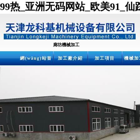
99热_亚洲无码网站_欧美91_仙踪林
廊坊機械加工
網(wǎng)站首
加工廠介紹
加工項目
機械加
頁