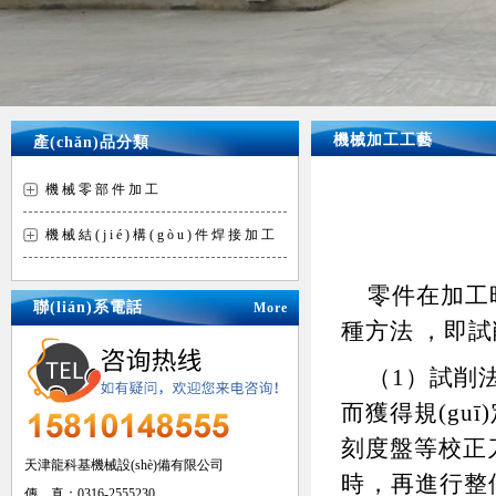
機械加工工藝
產(chǎn)品分類
機械零部件加工
機械結(jié)構(gòu)件焊接加工
零件在加工時
聯(lián)系電話
More
種方法，即
（1）試削法
而獲得規(guī
刻度盤等校正刀
天津龍科基機械設(shè)備有限公司
時，再進行整
傳 真：0316-2555230