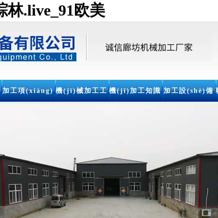
.live_91欧美
加工項(xiàng)
機(jī)械加工工
機(jī)加工知識
加工設(shè)備
目
藝