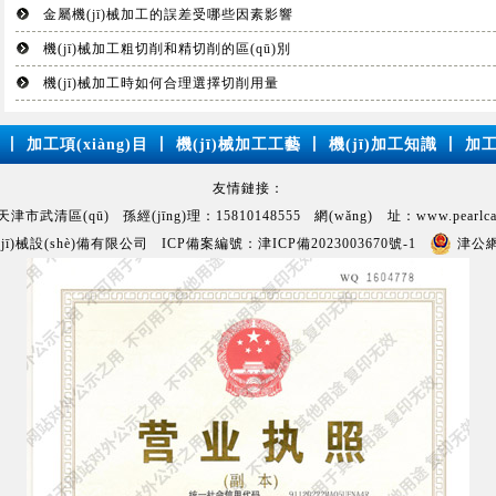
金屬機(jī)械加工的誤差受哪些因素影響
機(jī)械加工粗切削和精切削的區(qū)別
機(jī)械加工時如何合理選擇切削用量
丨
加工項(xiàng)目
丨
機(jī)械加工工藝
丨
機(jī)加工知識
丨
加工
友情鏈接：
市武清區(qū) 孫經(jīng)理：15810148555 網(wǎng) 址：www.pearlcarp
jī)械設(shè)備有限公司 ICP備案編號：
津ICP備2023003670號-1
津公網(