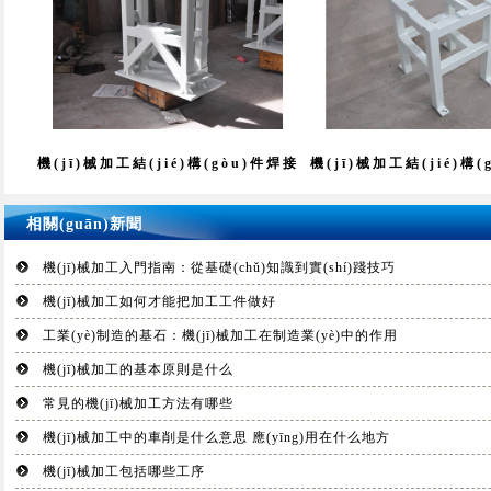
機(jī)械加工結(jié)構(gòu)件焊接
機(jī)械加工結(jié)構
相關(guān)新聞
機(jī)械加工入門指南：從基礎(chǔ)知識到實(shí)踐技巧
機(jī)械加工如何才能把加工工件做好
工業(yè)制造的基石：機(jī)械加工在制造業(yè)中的作用
機(jī)械加工的基本原則是什么
常見的機(jī)械加工方法有哪些
機(jī)械加工中的車削是什么意思 應(yīng)用在什么地方
機(jī)械加工包括哪些工序