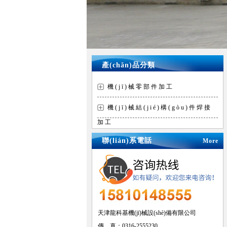
產(chǎn)品分類
機(jī)械零部件加工
機(jī)械結(jié)構(gòu)件焊接
加工
聯(lián)系電話
More
天津龍科基機(jī)械設(shè)備有限公司
傳 真：0316-2555230