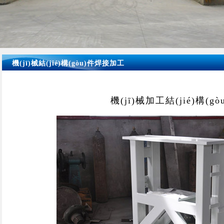
機(jī)械結(jié)構(gòu)件焊接加工
當(dāng)前位置：
首頁
>
加工項(xiàn
機(jī)械加工結(jié)構(g