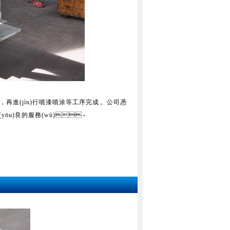
后，再進(jìn)行噴漆噴涂等工序完成。公司憑
優(yōu)良的服務(wù)。