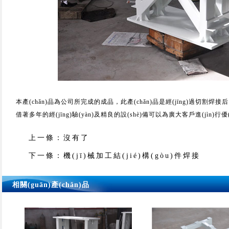
本產(chǎn)品為公司所完成的成品，此產(chǎn)品是經(jīng)過切割焊接
借著多年的經(jīng)驗(yàn)及精良的設(shè)備可以為廣大客戶進(jìn)行
上一條：
沒有了
下一條：
機(jī)械加工結(jié)構(gòu)件焊接
相關(guān)產(chǎn)品