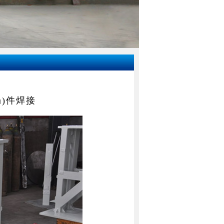
g)目
>
機(jī)械結(jié)構(gòu)件焊接加工
òu)件焊接