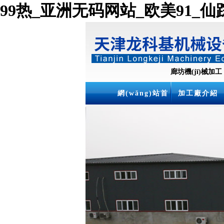
99热_亚洲无码网站_欧美91_仙踪林
廊坊機(jī)械加工
網(wǎng)站首
加工廠介紹
頁