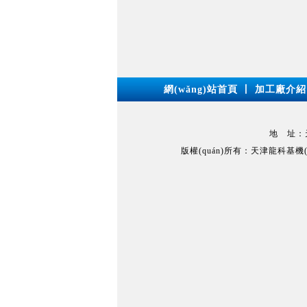
網(wǎng)站首頁
丨
加工廠介紹
地 址：天津
版權(quán)所有：天津龍科基機(