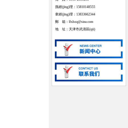
孫經(jīng)理：15810148555
韋經(jīng)理：13833662344
郵 箱：lfxlssq@sina.com
地 址：天津市武清區(qū)